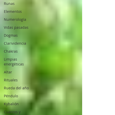
Runas
Elementos
Numerología
Vidas pasadas
Dogmas
Clarividencia
Chakras
Limpias
energéticas
Altar
Rituales
Rueda del año
Péndulo
Kybalión
Cuarzos y