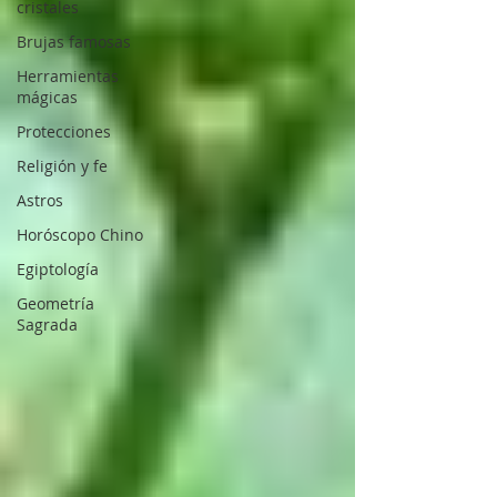
cristales
Brujas famosas
Herramientas
mágicas
Protecciones
Religión y fe
Astros
Horóscopo Chino
Egiptología
Geometría
Sagrada