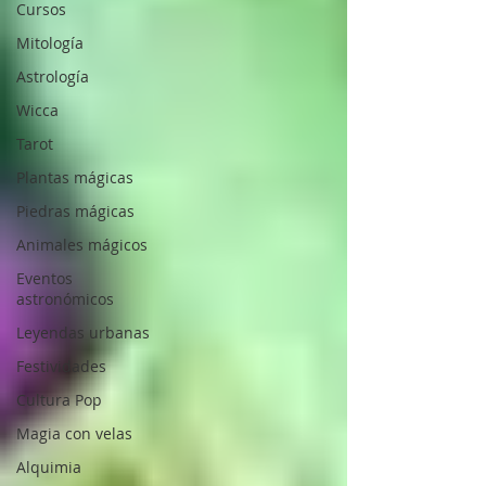
Cursos
Mitología
Astrología
Wicca
Tarot
Plantas mágicas
Piedras mágicas
Animales mágicos
Eventos
astronómicos
Leyendas urbanas
Festividades
Cultura Pop
Magia con velas
Alquimia