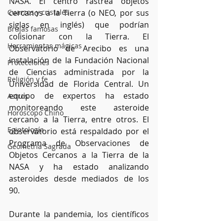
NASA. El centro rastrea objetos 
Cuarzos y cristales
cercanos a la Tierra (o NEO, por sus 
siglas en inglés) que podrían 
Brujas famosas
colisionar con la Tierra. El 
Herramientas mágicas
Observatorio de Arecibo es una 
instalación de la Fundación Nacional 
Protecciones
de Ciencias administrada por la 
Religión y fe
Universidad de Florida Central. Un 
equipo de expertos ha estado 
Astros
monitoreando este asteroide 
Horóscopo Chino
cercano a la Tierra, entre otros. El 
Egiptología
observatorio está respaldado por el 
Programa de Observaciones de 
Geometría Sagrada
Objetos Cercanos a la Tierra de la 
NASA y ha estado analizando 
asteroides desde mediados de los 
90. 
Durante la pandemia, los científicos 