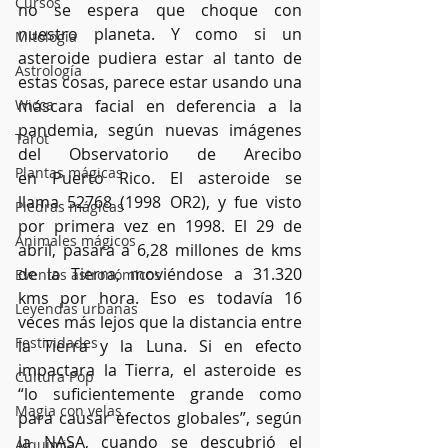
Cursos
no se espera que choque con 
nuestro planeta. Y como si un 
Mitología
asteroide pudiera estar al tanto de 
Astrología
estas cosas, parece estar usando una 
Wicca
máscara facial en deferencia a la 
pandemia, según nuevas imágenes 
Tarot
del Observatorio de Arecibo 
Plantas mágicas
en Puerto Rico. El asteroide se 
llama 52768 (1998 OR2), y fue visto 
Piedras mágicas
por primera vez en 1998. El 29 de 
Animales mágicos
abril, pasará a 6,28 millones de kms 
de la Tierra, moviéndose a 31.320 
Eventos astronómicos
kms por hora. Eso es todavía 16 
Leyendas urbanas
veces más lejos que la distancia entre 
Festividades
la Tierra y la Luna. Si en efecto 
impactara la Tierra, el asteroide es 
Cultura Pop
“lo suficientemente grande como 
Magia con velas
para causar efectos globales”, según 
la NASA, cuando se descubrió el 
Alquimia