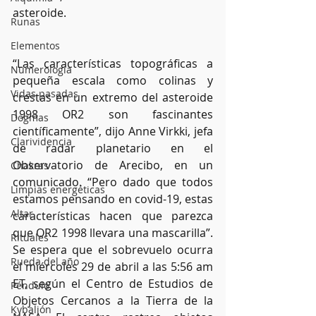
asteroide. 
Runas
Elementos
“Las características topográficas a 
Numerología
pequeña escala como colinas y 
Vidas pasadas
crestas en un extremo del asteroide 
1998 OR2 son fascinantes 
Dogmas
científicamente”, dijo Anne Virkki, jefa 
Clarividencia
de radar planetario en el 
Observatorio de Arecibo, en un 
Chakras
comunicado. “Pero dado que todos 
Limpias energéticas
estamos pensando en covid-19, estas 
Altar
características hacen que parezca 
que OR2 1998 llevara una mascarilla”. 
Rituales
Se espera que el sobrevuelo ocurra 
Rueda del año
el miércoles 29 de abril a las 5:56 am 
ET, según el Centro de Estudios de 
Péndulo
Objetos Cercanos a la Tierra de la 
Kybalión