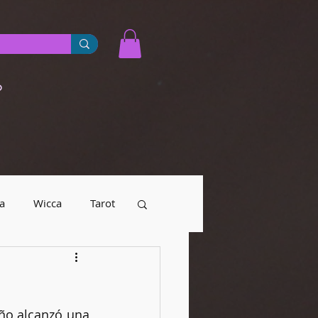
o
a
Wicca
Tarot
yendas urbanas
Numerología