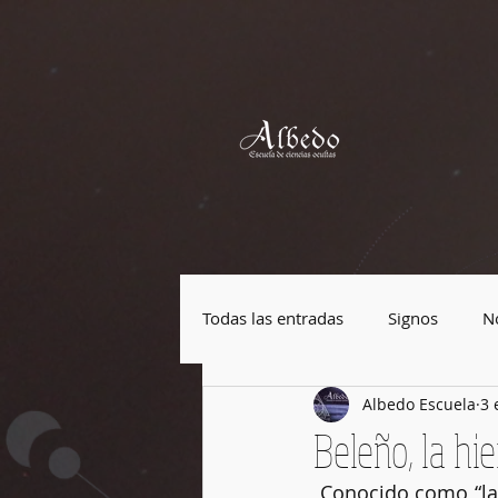
Todas las entradas
Signos
No
Albedo Escuela
3 
Plantas mágicas
Piedras má
Beleño, la hie
 Conocido como “la hierba de las brujas”, durante la Edad Media el beleño alcanzó una 
Festividades
Cultura Pop