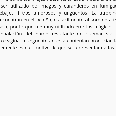
l ser utilizado por magos y curanderos en fumigac
ebajes, filtros amorosos y ungüentos. La atropin
ncuentran en el beleño, es fácilmente absorbido a tra
Clarividencia
Chakras
Limpias energéticas
Altar
asa, por lo que fue muy utilizado en ritos mágicos p
inhalación del humo resultante de quemar sus s
 o vaginal a ungüentos que la contenían producían l
Kybalión
lemente este el motivo de que se representara a las 