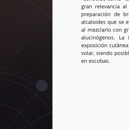
gran relevancia a
preparación de br
alcaloides que se e
Vidas pasadas
Dogmas
al mezclarlo con gr
alucinógenos. La 
exposición cutánea
Rueda del año
Péndulo
volar, siendo posib
en escobas. 