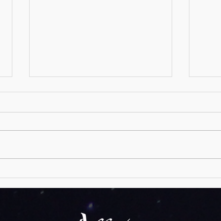
Pentecostés
Ojo de