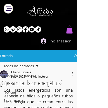
Iniciar sesión
Entrada
Todas las entradas
Albedo Escuela
Todas las entradas
3 nov 2021
1 min de lectura
¿Cómo cortar lazos energéticos?
Signos
Los lazos energéticos son una 
Noticias
especie de hilos o pequeños tubos 
Saber más
de energía que se crean entre las 
personas y por los cuales se manda 