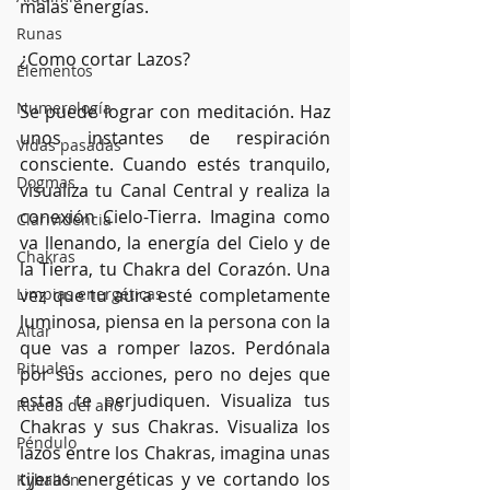
malas energías.  
Runas
¿Como cortar Lazos?
Elementos
Numerología
Se puede lograr con meditación. Haz 
unos instantes de respiración 
Vidas pasadas
consciente. Cuando estés tranquilo, 
Dogmas
visualiza tu Canal Central y realiza la 
conexión Cielo-Tierra. Imagina como 
Clarividencia
va llenando, la energía del Cielo y de 
Chakras
la Tierra, tu Chakra del Corazón. Una 
Limpias energéticas
vez que tu aura esté completamente 
luminosa, piensa en la persona con la 
Altar
que vas a romper lazos. Perdónala 
Rituales
por sus acciones, pero no dejes que 
estas te perjudiquen. Visualiza tus 
Rueda del año
Chakras y sus Chakras. Visualiza los 
Péndulo
lazos entre los Chakras, imagina unas 
tijeras energéticas y ve cortando los 
Kybalión