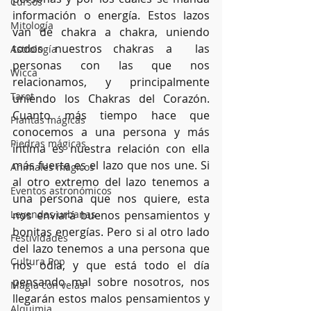
Cursos
información o energía. Estos lazos 
Mitología
van de chakra a chakra, uniendo 
todos nuestros chakras a  las 
Astrología
personas con las que nos 
Wicca
relacionamos, y principalmente 
Tarot
uniendo los Chakras del Corazón. 
Cuanto más tiempo hace que 
Plantas mágicas
conocemos a una persona y más 
Piedras mágicas
íntima es nuestra relación con ella 
más fuerte es el lazo que nos une. Si 
Animales mágicos
al otro extremo del lazo tenemos a 
Eventos astronómicos
una persona que nos quiere, esta 
Leyendas urbanas
nos enviará buenos pensamientos y 
bonitas energías. Pero si al otro lado 
Festividades
del lazo tenemos a una persona que 
Cultura Pop
nos odia, y que está todo el día 
pensando mal sobre nosotros, nos 
Magia con velas
llegarán estos malos pensamientos y 
Alquimia