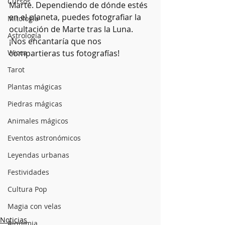
Cursos
Marte. Dependiendo de dónde estés 
en el planeta, puedes fotografiar la 
Mitología
ocultación de Marte tras la Luna.
Astrología
¡Nos encantaría que nos 
Wicca
compartieras tus fotografías!
Tarot
Plantas mágicas
Piedras mágicas
Animales mágicos
Eventos astronómicos
Leyendas urbanas
Festividades
Cultura Pop
Magia con velas
Noticias
Alquimia