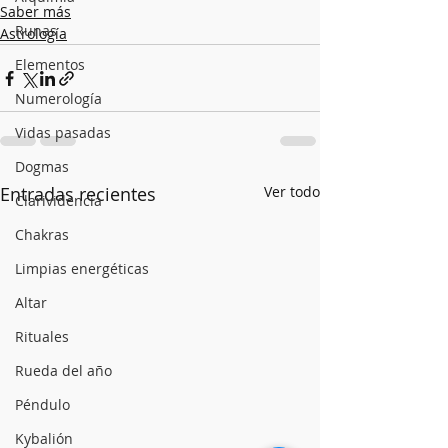
Saber más
Runas
Astrología
Elementos
Numerología
Vidas pasadas
Dogmas
Entradas recientes
Ver todo
Clarividencia
Chakras
Limpias energéticas
Altar
Rituales
Rueda del año
Péndulo
Kybalión