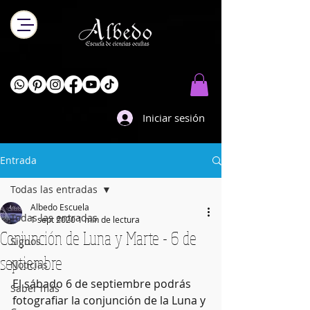
Iniciar sesión
Entrada
Todas las entradas
Albedo Escuela
Todas las entradas
1 sept 2020
1 min de lectura
Conjunción de Luna y Marte - 6 de
Signos
septiembre
Noticias
El sábado 6 de septiembre podrás 
Saber más
fotografiar la conjunción de la Luna y 