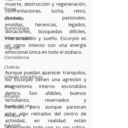
muerte, destrucción y regeneración, 
Runas
confrontaciones, lucha, retos, 
dramas pasionales, 
Elementos
envidias, herencias, legados, 
Numerología
donaciones, búsquedas difíciles, 
interiorización y sueño. Escorpio es 
Vidas pasadas
un signo intenso con una energía 
Dogmas
emocional única en todo el zodiaco.
Clarividencia
Chakras
Aunque puedan aparecer tranquilos, 
Limpias energéticas
los Escorpio tienen una agresión y 
magnetismo interno escondidos 
Altar
dentro. Son afables, buenos 
Rituales
tertulianos, reservados y 
Rueda del año
corteses, pero aunque parezcan 
estar algo retirados del centro de 
Péndulo
actividad, en realidad están 
Kybalión
observando todo con su ojo crítico. 