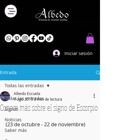
Iniciar sesión
Entrada
Todas las entradas
Albedo Escuela
Todas las entradas
7 ago 2019
2 min de lectura
Conoce más sobre el signo de Escorpio
Signos
Noticias
(23 de octubre - 22 de noviembre)
Saber más