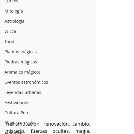
Cursos
Mitología
Astrología
Wicca
Tarot
Plantas mágicas
Piedras mágicas
Animales mágicos
Eventos astronómicos
Leyendas urbanas
Festividades
Cultura Pop
Magia con velas
Transmutación, renovación, cambio, 
misterio, fuerzas ocultas, magia, 
Alquimia