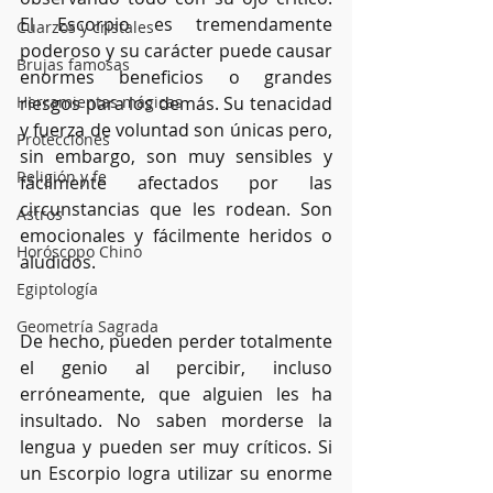
El Escorpio es tremendamente 
Cuarzos y cristales
poderoso y su carácter puede causar 
Brujas famosas
enormes beneficios o grandes 
riesgos para los demás. Su tenacidad 
Herramientas mágicas
y fuerza de voluntad son únicas pero, 
Protecciones
sin embargo, son muy sensibles y 
Religión y fe
fácilmente afectados por las 
circunstancias que les rodean. Son 
Astros
emocionales y fácilmente heridos o 
Horóscopo Chino
aludidos.
Egiptología
Geometría Sagrada
De hecho, pueden perder totalmente 
el genio al percibir, incluso 
erróneamente, que alguien les ha 
insultado. No saben morderse la 
lengua y pueden ser muy críticos. Si 
un Escorpio logra utilizar su enorme 