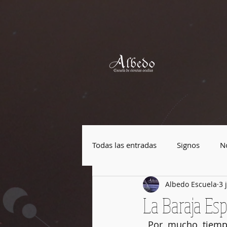
Todas las entradas
Signos
No
Albedo Escuela
3 
Plantas mágicas
Piedras má
La Baraja Es
 Por mucho tiempo, la Baraja Española ha sido utilizada para leer el futuro, una 
Festividades
Cultura Pop