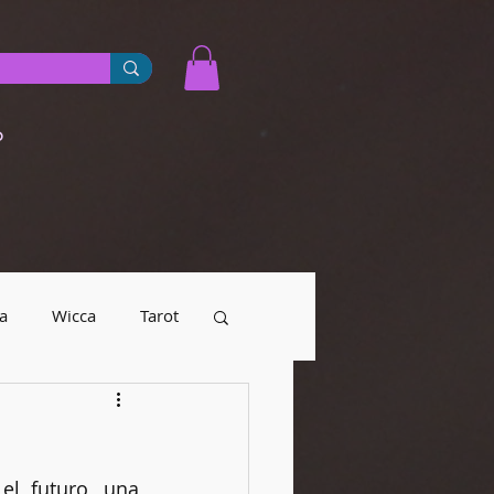
o
a
Wicca
Tarot
yendas urbanas
Numerología