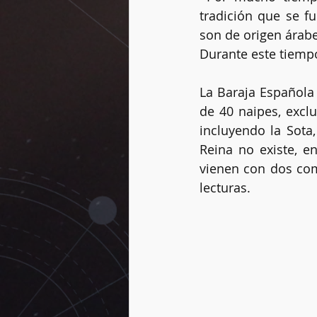
tradición que se f
son de origen árabe,
Durante este tiempo
Vidas pasadas
Dogmas
La Baraja Española 
de 40 naipes, excl
Rueda del año
Péndulo
incluyendo la Sota,
Reina no existe, e
vienen con dos como
lecturas.