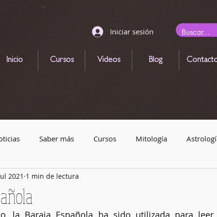
Iniciar sesión
Inicio
Cursos
Videos
Blog
Contact
ticias
Saber más
Cursos
Mitología
Astrologí
jul 2021
1 min de lectura
gicas
Animales mágicos
Eventos astronómicos
Le
pañola
Magia con velas
Alquimia
Runas
Elementos