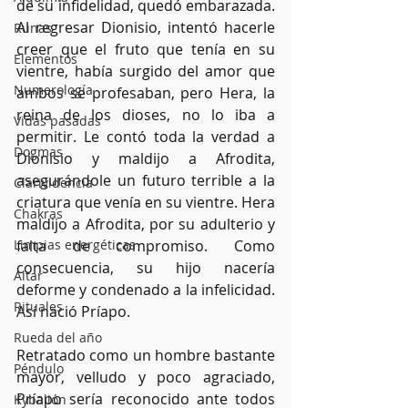
de su infidelidad, quedó embarazada. 
Al regresar Dionisio, intentó hacerle 
Runas
creer que el fruto que tenía en su 
Elementos
vientre, había surgido del amor que 
Numerología
ambos se profesaban, pero Hera, la 
reina de los dioses, no lo iba a 
Vidas pasadas
permitir. Le contó toda la verdad a 
Dogmas
Dionisio y maldijo a Afrodita, 
asegurándole un futuro terrible a la 
Clarividencia
criatura que venía en su vientre. Hera 
Chakras
maldijo a Afrodita, por su adulterio y 
Limpias energéticas
falta de compromiso. Como 
consecuencia, su hijo nacería 
Altar
deforme y condenado a la infelicidad. 
Rituales
Así nació Príapo.
Rueda del año
Retratado como un hombre bastante 
Péndulo
mayor, velludo y poco agraciado, 
Príapo sería reconocido ante todos 
Kybalión