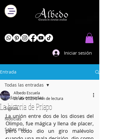
Iniciar sesión
Entrada
Todas las entradas
Albedo Escuela
Todas las entradas
28 abr 2023
2 min de lectura
La historia de Príapo
Signos
La unión entre dos de los dioses del 
Noticias
Olimpo, fue mágica y llena de placer, 
Saber más
pero todo dio un giro malévolo 
cuando una mala decisión, dio como 