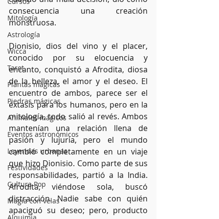
Cursos
consecuencia una creación 
Mitología
monstruosa.
Astrología
Dionisio, dios del vino y el placer, 
Wicca
conocido por su elocuencia y 
Tarot
encanto, conquistó a Afrodita, diosa 
de la belleza, el amor y el deseo. El 
Plantas mágicas
encuentro de ambos, parece ser el 
Piedras mágicas
éxtasis para los humanos, pero en la 
mitología, todo salió al revés. Ambos 
Animales mágicos
mantenían una relación llena de 
Eventos astronómicos
pasión y lujuria, pero el mundo 
Leyendas urbanas
cambió completamente en un viaje 
que hizo Dionisio. Como parte de sus 
Festividades
responsabilidades, partió a la India. 
Cultura Pop
Afrodita, viéndose sola, buscó 
distracción. Nadie sabe con quién 
Magia con velas
apaciguó su deseo; pero, producto 
Alquimia