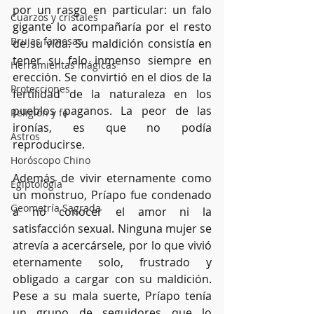
por un rasgo en particular: un falo 
Cuarzos y cristales
gigante lo acompañaría por el resto 
Brujas famosas
de su vida. Su maldición consistía en 
tener su falo inmenso siempre en 
Herramientas mágicas
erección. Se convirtió en el dios de la 
Protecciones
fertilidad de la naturaleza en los 
pueblos paganos. La peor de las 
Religión y fe
ironías, es que no podía 
Astros
reproducirse.
Horóscopo Chino
Además de vivir eternamente como 
Egiptología
un monstruo, Príapo fue condenado 
Geometría Sagrada
a no conocer el amor ni la 
satisfacción sexual. Ninguna mujer se 
atrevía a acercársele, por lo que vivió 
eternamente solo, frustrado y 
obligado a cargar con su maldición. 
Pese a su mala suerte, Príapo tenía 
un grupo de seguidores que lo 