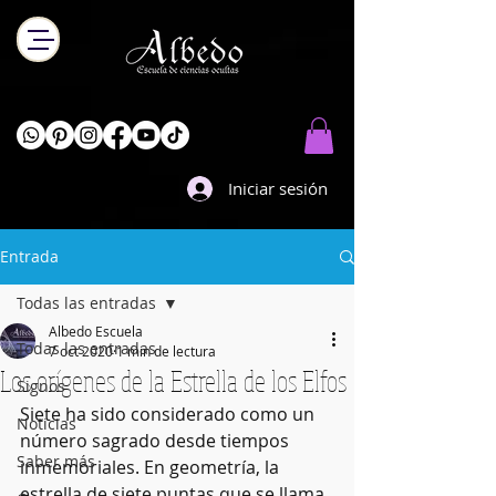
Iniciar sesión
Entrada
Todas las entradas
Albedo Escuela
Todas las entradas
7 oct 2020
1 min de lectura
Los orígenes de la Estrella de los Elfos
Signos
Siete ha sido considerado como un 
Noticias
número sagrado desde tiempos 
Saber más
inmemoriales. En geometría, la 
estrella de siete puntas que se llama 