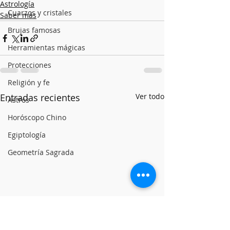
Astrología
Cuarzos y cristales
Saber más
Brujas famosas
Herramientas mágicas
Protecciones
Religión y fe
Entradas recientes
Ver todo
Astros
Horóscopo Chino
Egiptología
Geometría Sagrada