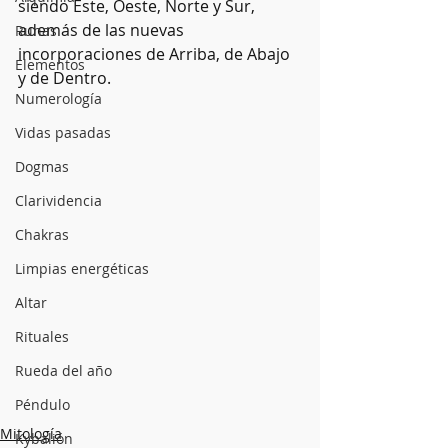
siendo Este, Oeste, Norte y Sur, 
además de las nuevas 
Runas
incorporaciones de Arriba, de Abajo 
Elementos
y de Dentro.
Numerología
Vidas pasadas
Dogmas
Clarividencia
Chakras
Limpias energéticas
Altar
Rituales
Rueda del año
Péndulo
Mitología
Kybalión