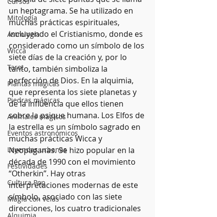
Cursos
un heptagrama. Se ha utilizado en 
Mitología
muchas prácticas espirituales, 
incluyendo el Cristianismo, donde es 
Astrología
considerado como un símbolo de los 
Wicca
siete días de la creación y, por lo 
Tarot
tanto, también simboliza la 
perfección de Dios. En la alquimia, 
Plantas mágicas
que representa los siete planetas y 
Piedras mágicas
de la influencia que ellos tienen 
sobre la psique humana. Los Elfos de 
Animales mágicos
la estrella es un símbolo sagrado en 
Eventos astronómicos
muchas prácticas Wicca y 
Leyendas urbanas
Neopaganas. Se hizo popular en la 
década de 1990 con el movimiento 
Festividades
“Otherkin”. Hay otras 
Cultura Pop
interpretaciones modernas de este 
símbolo, asociado con las siete 
Magia con velas
direcciones, los cuatro tradicionales 
Alquimia