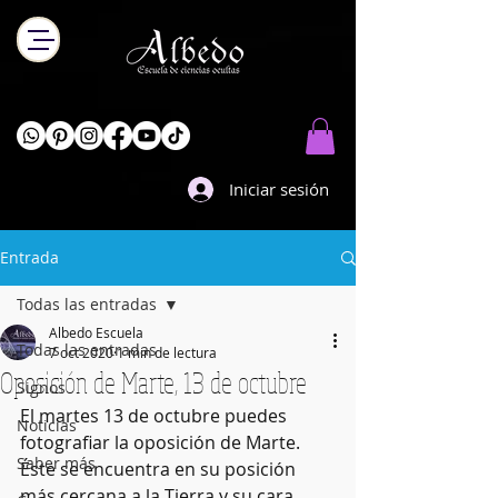
Iniciar sesión
Entrada
Todas las entradas
Albedo Escuela
Todas las entradas
7 oct 2020
1 min de lectura
Oposición de Marte, 13 de octubre
Signos
El martes 13 de octubre puedes 
Noticias
fotografiar la oposición de Marte. 
Saber más
Éste se encuentra en su posición 
más cercana a la Tierra y su cara 