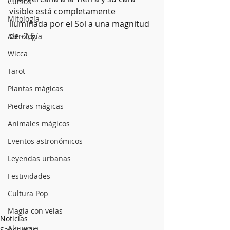
Cursos
visible está completamente 
Mitología
iluminada por el Sol a una magnitud 
de -2,6.
Astrología
Wicca
Tarot
Plantas mágicas
Piedras mágicas
Animales mágicos
Eventos astronómicos
Leyendas urbanas
Festividades
Cultura Pop
Magia con velas
Noticias
Alquimia
Saber más