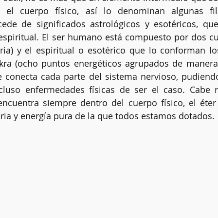
y el cuerpo físico, así lo denominan algunas filo
de de significados astrológicos y esotéricos, que 
piritual. El ser humano está compuesto por dos cuer
Clarividencia
Chakras
Limpias energéticas
Altar
a) y el espiritual o esotérico que lo conforman los
akra (ocho puntos energéticos agrupados de manera  
e conecta cada parte del sistema nervioso, pudiendo
Kybalión
ncluso enfermedades físicas de ser el caso. Cabe r
encuentra siempre dentro del cuerpo físico, el éter
ria y energía pura de la que todos estamos dotados.