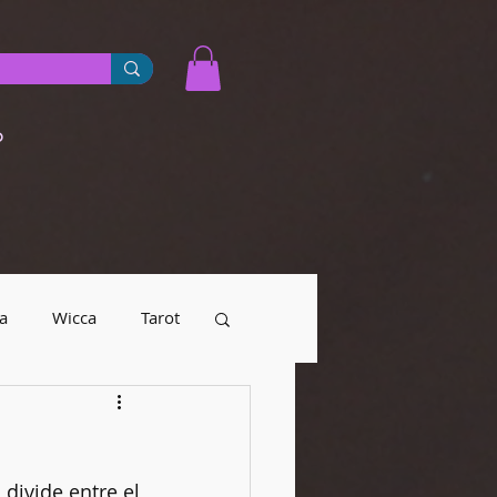
o
a
Wicca
Tarot
yendas urbanas
ivide entre el 
Numerología