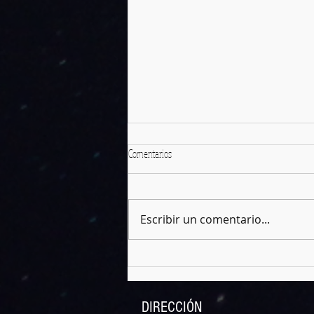
Comentarios
Escribir un comentario...
Narmer, el primer Faraón
DIRECCIÓN