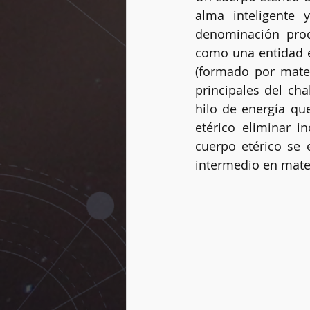
alma inteligente 
denominación proce
como una entidad es
Vidas pasadas
Dogmas
(formado por materi
principales del ch
hilo de energía qu
Rueda del año
Péndulo
etérico eliminar i
cuerpo etérico
se 
intermedio en mate