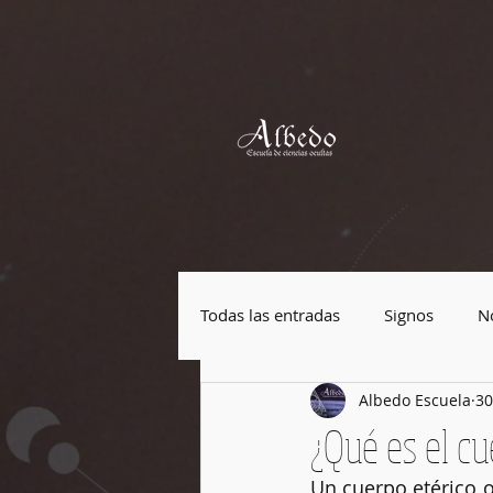
Todas las entradas
Signos
No
Albedo Escuela
30
Plantas mágicas
Piedras má
¿Qué es el cue
Un cuerpo etérico o
Festividades
Cultura Pop