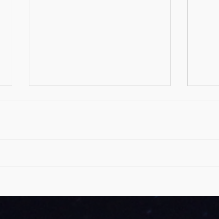
Pentecostés
Ojo de