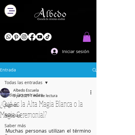
Iniciar sesión
Entrada
Todas las entradas
Albedo Escuela
Todas las entradas
3 jul 2021
1 min de lectura
¿Qué es la Alta Magia Blanca o la
Signos
Magia Ceremonial?
Noticias
Saber más
Muchas personas utilizan el término 