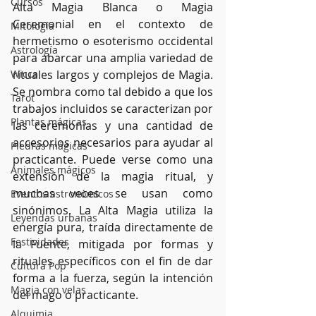
Cursos
Alta Magia Blanca o Magia 
Ceremonial en el contexto de 
Mitología
hermetismo o esoterismo occidental 
Astrología
para abarcar una amplia variedad de 
Wicca
rituales largos y complejos de Magia. 
Se nombra como tal debido a que los 
Tarot
trabajos incluidos se caracterizan por 
Plantas mágicas
las ceremonias y una cantidad de 
accesorios necesarios para ayudar al 
Piedras mágicas
practicante. Puede verse como una 
Animales mágicos
extensión de la magia ritual, y 
muchas veces se usan como 
Eventos astronómicos
sinónimos. La Alta Magia utiliza la 
Leyendas urbanas
energía pura, traída directamente de 
Festividades
la Fuente, mitigada por formas y 
rituales específicos con el fin de dar 
Cultura Pop
forma a la fuerza, según la intención 
Magia con velas
del mago o practicante.
Alquimia