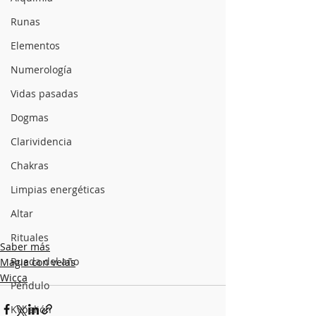
Runas
Elementos
Numerología
Vidas pasadas
Dogmas
Clarividencia
Chakras
Limpias energéticas
Altar
Rituales
Saber más
Rueda del año
Magia con velas
Wicca
Péndulo
Kybalión