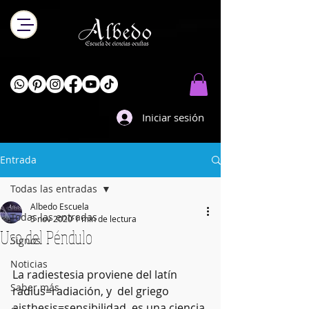
Iniciar sesión
Entrada
Todas las entradas
Albedo Escuela
Todas las entradas
5 nov 2020
1 min de lectura
Uso del Péndulo
Signos
Noticias
La radiestesia proviene del latín 
Saber más
radius=radiación, y  del griego 
aisthesis=sensibilidad, es una ciencia 