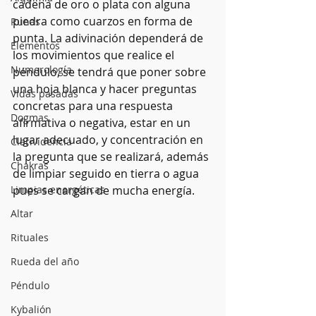
cadena de oro o plata con alguna 
piedra como cuarzos en forma de 
Runas
punta. La adivinación dependerá de 
Elementos
los movimientos que realice el 
Numerología
péndulo, se tendrá que poner sobre 
una hoja blanca y hacer preguntas 
Vidas pasadas
concretas para una respuesta 
Dogmas
afirmativa o negativa, estar en un 
lugar adecuado, y concentración en 
Clarividencia
la pregunta que se realizará, además 
Chakras
de limpiar seguido en tierra o agua 
Limpias energéticas
pues se cargan de mucha energía. 
Altar
Rituales
Rueda del año
Péndulo
Kybalión