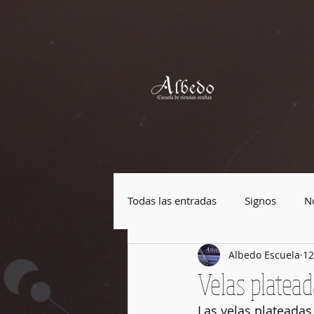
Todas las entradas
Signos
No
Albedo Escuela
12
Plantas mágicas
Piedras má
Velas platea
Las velas plateadas 
Festividades
Cultura Pop