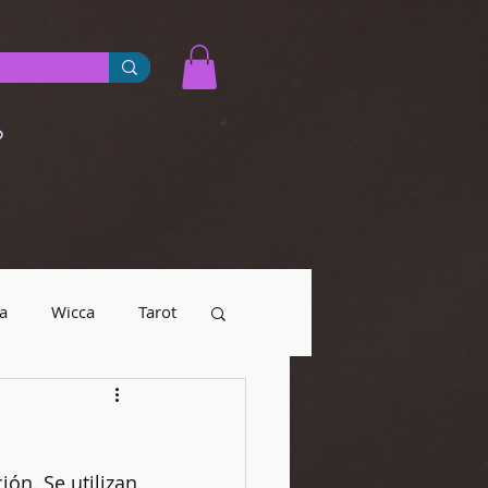
o
a
Wicca
Tarot
yendas urbanas
ón. Se utilizan 
Numerología