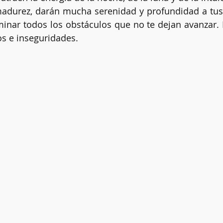
madurez, darán mucha serenidad y profundidad a tus
minar todos los obstáculos que no te dejan avanzar. 
s e inseguridades.
Clarividencia
Chakras
Limpias energéticas
Altar
Kybalión