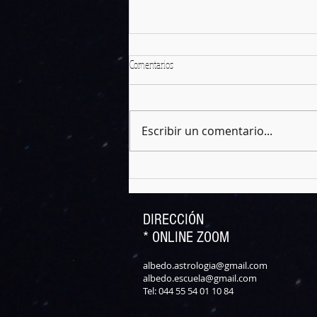
Comentarios
Escribir un comentario...
La Belladona y el mito de las escobas
voladoras
DIRECCIÓN
* ONLINE ZOOM
albedo.astrologia@gmail.com
albedo.escuela@gmail.com
Tel: 044 55 54 01 10 84