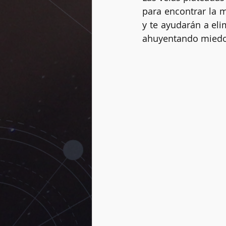
para encontrar la 
y te ayudarán a eli
ahuyentando miedo
Vidas pasadas
Dogmas
Rueda del año
Péndulo