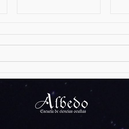
Velas 
Mitología Nórdica: Freyja