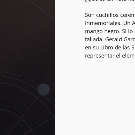
Son cuchillos cerem
inmemoriales. Un A
Vidas pasadas
Dogmas
mango negro. Si lo
tallada. Gerald Gar
en su Libro de las 
Rueda del año
Péndulo
representar el elem