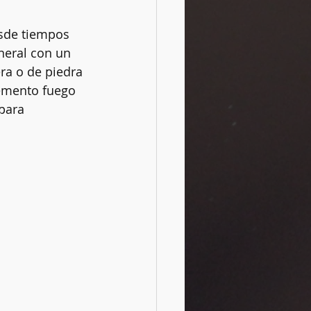
esde tiempos 
neral con un 
Rituales
a o de piedra 
lemento fuego 
para 