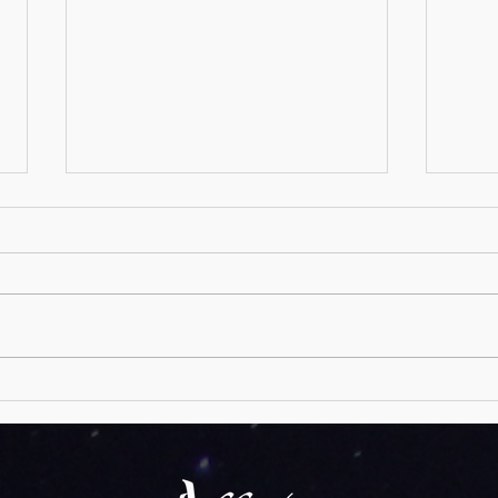
Pentecostés
Ojo de