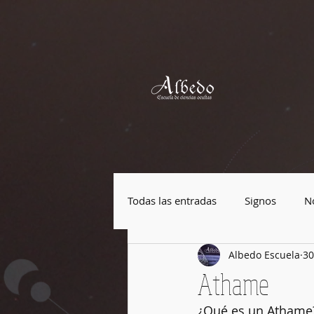
Todas las entradas
Signos
No
Albedo Escuela
30
Plantas mágicas
Piedras má
Athame
¿Qué es un Athame
Festividades
Cultura Pop