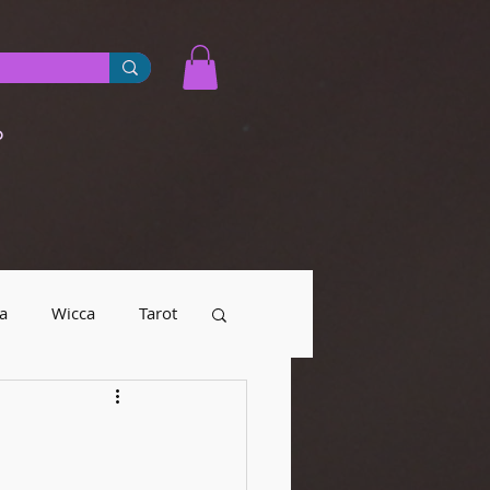
o
a
Wicca
Tarot
yendas urbanas
Numerología