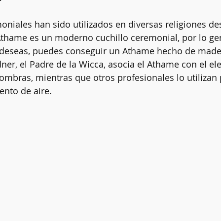
oniales han sido utilizados en diversas religiones d
thame es un moderno cuchillo ceremonial, por lo ge
Clarividencia
Chakras
Limpias energéticas
Altar
 deseas, puedes conseguir un Athame hecho de mader
dner, el Padre de la Wicca, asocia el Athame con el e
Sombras, mientras que otros profesionales lo utilizan 
Kybalión
ento de aire.