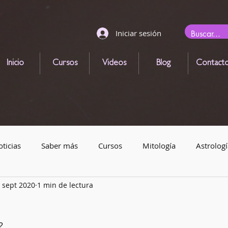
Iniciar sesión
Inicio
Cursos
Videos
Blog
Contact
ticias
Saber más
Cursos
Mitología
Astrologí
 sept 2020
1 min de lectura
gicas
Animales mágicos
Eventos astronómicos
Le
? 
Magia con velas
Alquimia
Runas
Elementos