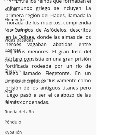
        Entre los reinos que formaban el 
Inframundo griego se incluyen: La 
Runas
primera región del Hades, llamada la 
Elementos
morada de los muertos, comprendía 
los Campos de Asfódelos, descritos 
Numerología
en la Odisea, donde las almas de los 
Vidas pasadas
héroes vagaban abatidas entre 
Dogmas
espíritus menores. El gran foso del 
Tártaro consistía en una gran prisión 
Clarividencia
fortificada rodeada por un río de 
Chakras
fuego llamado Flegetonte. En un 
principio sirvió exclusivamente como 
Limpias energéticas
prisión de los antiguos titanes pero 
Altar
luego pasó a ser el calabozo de las 
Rituales
almas condenadas.
Rueda del año
Péndulo
Kybalión