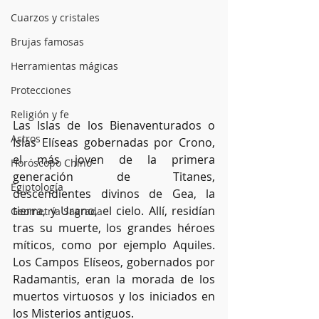
Cuarzos y cristales
Brujas famosas
Herramientas mágicas
Protecciones
Religión y fe
Las Islas de los Bienaventurados o 
Astros
Islas Elíseas gobernadas por Crono, 
el más joven de la primera 
Horóscopo Chino
generación de Titanes, 
Egiptología
descendientes divinos de Gea, la 
tierra, y Urano, el cielo. Allí, residían 
Geometría Sagrada
tras su muerte, los grandes héroes 
míticos, como por ejemplo Aquiles. 
Los Campos Elíseos, gobernados por 
Radamantis, eran la morada de los 
muertos virtuosos y los iniciados en 
los Misterios antiguos.