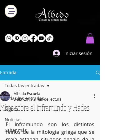
Iniciar sesión
Entrada
Todas las entradas
Albedo Escuela
Todas las entradas
3 abr 2019
2 min de lectura
Mitos sobre el Inframundo y Hades
Signos
Noticias
El inframundo son los distintos 
Saber más
reinos de la mitología griega que se 
creía estaban situados debajo de la 