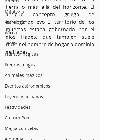
Cursos
tierra o más allá del horizonte. El 
Mitología
antiguo concepto griego de 
inframundo evo El territorio de los 
Astrología
muertos estaba gobernado por el 
Wicca
dios Hades, que también suele 
Tarot
recibir el nombre de hogar o dominio 
de Hades.
Plantas mágicas
Piedras mágicas
Animales mágicos
Eventos astronómicos
Leyendas urbanas
Festividades
Cultura Pop
Magia con velas
Alquimia