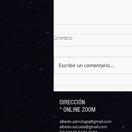
Comentarios
Escribir un comentario...
Amimitl: El "Dardo de Agua" en la
Mitología Mexica
DIRECCIÓN
* ONLINE ZOOM
albedo.astrologia@gmail.com
albedo.escuela@gmail.com
Tel: 044 55 54 01 10 84