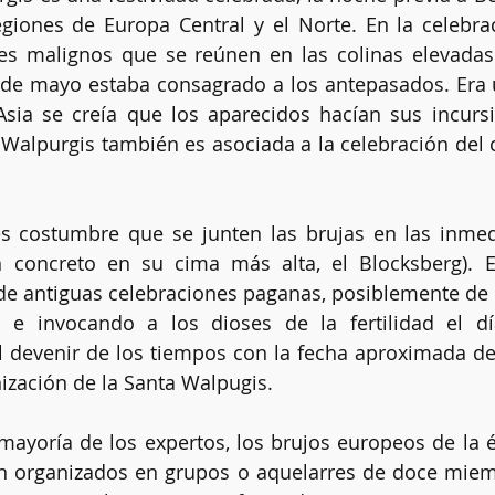
giones de Europa Central y el Norte. En la celebrac
res malignos que se reúnen en las colinas elevadas.
de mayo estaba consagrado a los antepasados. Era 
Clarividencia
Chakras
Limpias energéticas
Altar
sia se creía que los aparecidos hacían sus incursi
 Walpurgis también es asociada a la celebración del
Kybalión
s costumbre que se junten las brujas en las inmedi
n concreto en su cima más alta, el Blocksberg). El
de antiguas celebraciones paganas, posiblemente de l
 e invocando a los dioses de la fertilidad el día
 devenir de los tiempos con la fecha aproximada de 
nización de la Santa Walpugis.
mayoría de los expertos, los brujos europeos de la 
n organizados en grupos o aquelarres de doce miemb