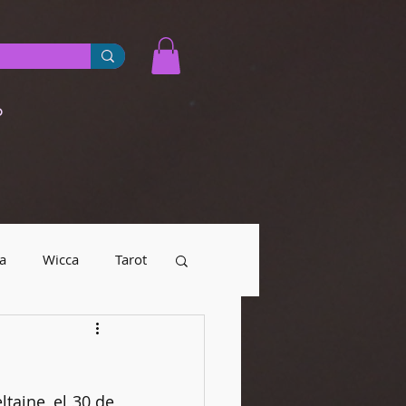
o
a
Wicca
Tarot
yendas urbanas
aine, el 30 de 
Numerología