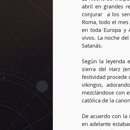
abril en grandes re
conjurar  a los se
Roma, todo el mes 
Vidas pasadas
Dogmas
en toda Europa y A
vivos. La noche del
Satanás. 
Rueda del año
Péndulo
Según la leyenda e
sierra del Harz (e
festividad procede 
vikingos, adorando
mezclándose con el
católica de la cano
De acuerdo con la 
en adelante estaba