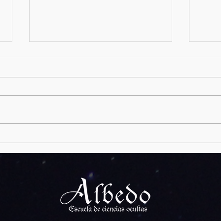
Krampus
Narmer