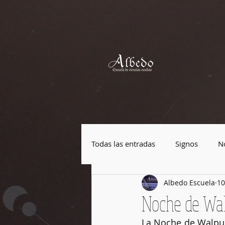
Todas las entradas
Signos
No
Albedo Escuela
10
Plantas mágicas
Piedras má
Noche de Walp
La Noche de Walpurg
Festividades
Cultura Pop