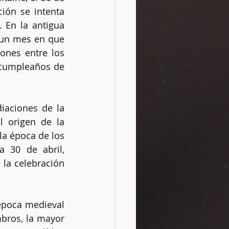
ión se intenta 
 En la antigua 
un mes en que 
Rituales
ones entre los 
 cumpleaños de 
aciones de la 
 origen de la 
a época de los 
 30 de abril, 
la celebración 
época medieval 
ros, la mayor 