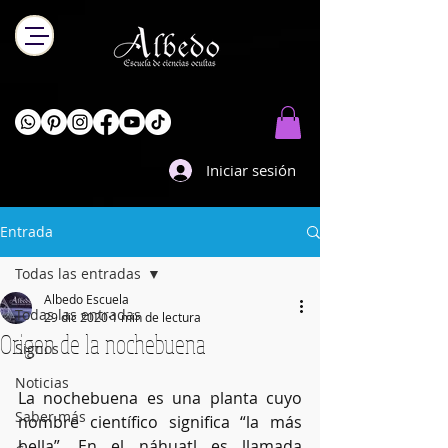
Iniciar sesión
Entrada
Todas las entradas
Albedo Escuela
Todas las entradas
29 dic 2020
1 min de lectura
Origen de la nochebuena
Signos
Noticias
La nochebuena es una planta cuyo 
Saber más
nombre científico significa “la más 
bella”. En el náhuatl es llamada 