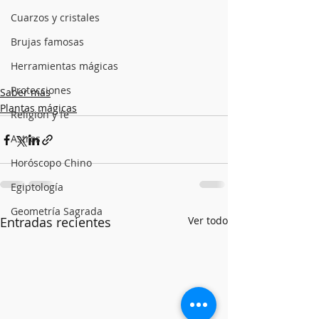
Cuarzos y cristales
Brujas famosas
Herramientas mágicas
Protecciones
Saber más
Plantas mágicas
Religión y fe
Astros
Horóscopo Chino
Egiptología
Geometría Sagrada
Entradas recientes
Ver todo