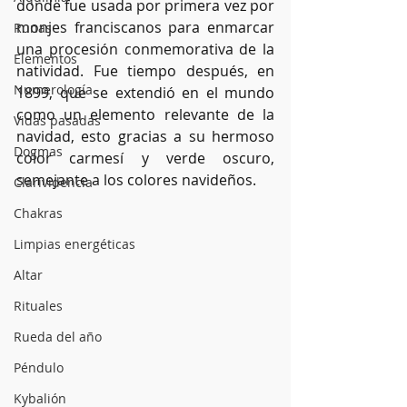
donde fue usada por primera vez por 
monjes franciscanos para enmarcar 
Runas
una procesión conmemorativa de la 
Elementos
natividad. Fue tiempo después, en 
Numerología
1899, que se extendió en el mundo 
como un elemento relevante de la 
Vidas pasadas
navidad, esto gracias a su hermoso 
Dogmas
color carmesí y verde oscuro, 
semejante a los colores navideños.
Clarividencia
Chakras
Limpias energéticas
Altar
Rituales
Rueda del año
Péndulo
Kybalión