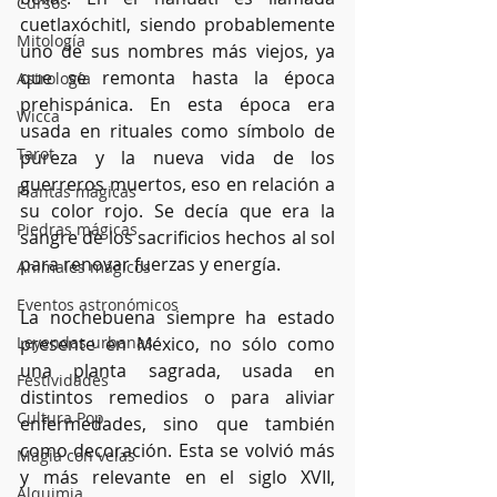
Cursos
cuetlaxóchitl, siendo probablemente 
Mitología
uno de sus nombres más viejos, ya 
que se remonta hasta la época 
Astrología
prehispánica. En esta época era 
Wicca
usada en rituales como símbolo de 
Tarot
pureza y la nueva vida de los 
guerreros muertos, eso en relación a 
Plantas mágicas
su color rojo. Se decía que era la 
Piedras mágicas
sangre de los sacrificios hechos al sol 
para renovar fuerzas y energía.
Animales mágicos
Eventos astronómicos
La nochebuena siempre ha estado 
Leyendas urbanas
presente en México, no sólo como 
una planta sagrada, usada en 
Festividades
distintos remedios o para aliviar 
Cultura Pop
enfermedades, sino que también 
como decoración. Esta se volvió más 
Magia con velas
y más relevante en el siglo XVII, 
Alquimia