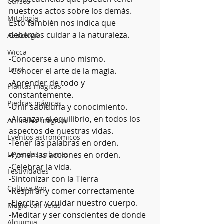
Cursos
nuestros actos sobre los demás. 
Mitología
Esto también nos indica que 
debemos cuidar a la naturaleza.
Astrología
Wicca
-Conocerse a uno mismo.
Tarot
-Conocer el arte de la magia.
-Aprender de todo y 
Plantas mágicas
constantemente.
Piedras mágicas
-Unir sabiduría y conocimiento.
-Alcanzar el equilibrio, en todos los 
Animales mágicos
aspectos de nuestras vidas.
Eventos astronómicos
-Tener las palabras en orden.
Leyendas urbanas
-Poner las acciones en orden.
-Celebrar la vida.
Festividades
-Sintonizar con la Tierra
Cultura Pop
-Respirar y comer correctamente
-Ejercitar y cuidar nuestro cuerpo.
Magia con velas
-Meditar y ser conscientes de donde 
Alquimia