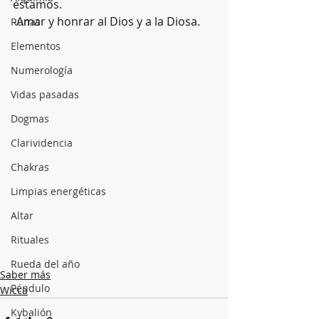
estamos.
-Amar y honrar al Dios y a la Diosa.
Runas
Elementos
Numerología
Vidas pasadas
Dogmas
Clarividencia
Chakras
Limpias energéticas
Altar
Rituales
Rueda del año
Saber más
Péndulo
Wicca
Kybalión