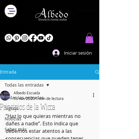
Iniciar sesión
Entrada
Todas las entradas
Albedo Escuela
Todas las entradas
13 nov 2020
1 min de lectura
Principios de la Wicca
Signos
”Haz lo que quieras mientras no 
Noticias
dañes a nadie”. Esto indica que 
Saber más
debemos estar atentos a las 
consecuencias que pueden tener 