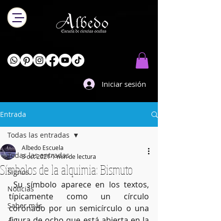
Iniciar sesión
Entrada
Todas las entradas
Albedo Escuela
Todas las entradas
3 oct 2021
1 min de lectura
Símbolos de la alquimia: Bismuto
Signos
 Su símbolo aparece en los textos, 
Noticias
típicamente como un círculo 
Saber más
coronado por un semicírculo o una 
figura de ocho que está abierta en la 