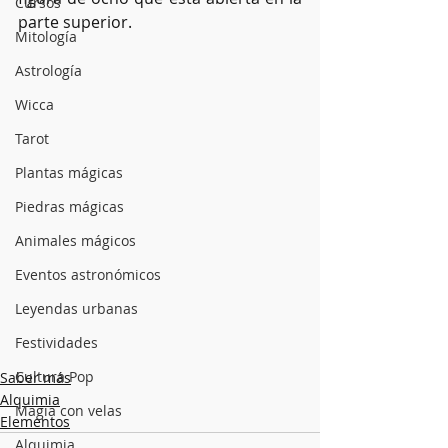
Cursos
parte superior.
Mitología
Astrología
Wicca
Tarot
Plantas mágicas
Piedras mágicas
Animales mágicos
Eventos astronómicos
Leyendas urbanas
Festividades
Cultura Pop
Saber más
Alquimia
Magia con velas
Elementos
Alquimia