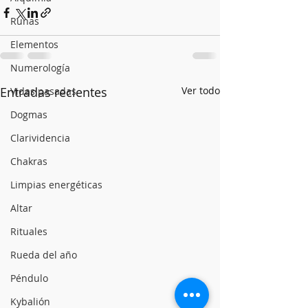
Runas
Elementos
Numerología
Entradas recientes
Ver todo
Vidas pasadas
Dogmas
Clarividencia
Chakras
Limpias energéticas
Altar
Rituales
Rueda del año
Péndulo
Kybalión