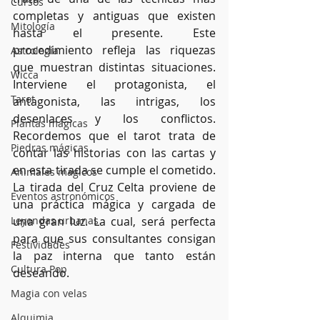
Cursos
completas y antiguas que existen 
Mitología
hasta el presente. Este 
procedimiento refleja las riquezas 
Astrología
que muestran distintas situaciones. 
Wicca
Interviene el protagonista, el 
Tarot
antagonista, las intrigas, los 
desenlaces y los conflictos. 
Plantas mágicas
Recordemos que el tarot trata de 
Piedras mágicas
contar las historias con las cartas y 
en esta tirada se cumple el cometido. 
Animales mágicos
La tirada del Cruz Celta proviene de 
Eventos astronómicos
una práctica mágica y cargada de 
Leyendas urbanas
una gran luz. La cual, será perfecta 
para que sus consultantes consigan 
Festividades
la paz interna que tanto están 
Cultura Pop
deseando.
Magia con velas
Alquimia