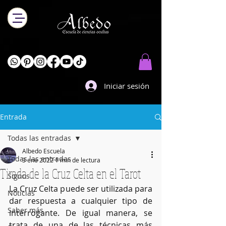
Iniciar sesión
Entrada
Todas las entradas
Albedo Escuela
Todas las entradas
3 ene 2022
1 min de lectura
Tirada de la Cruz Celta en el Tarot
Signos
La Cruz Celta puede ser utilizada para 
Noticias
dar respuesta a cualquier tipo de 
Saber más
interrogante. De igual manera, se 
trata de una de las técnicas más 