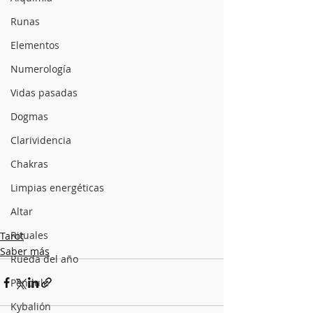
Runas
Elementos
Numerología
Vidas pasadas
Dogmas
Clarividencia
Chakras
Limpias energéticas
Altar
Rituales
Tarot
Saber más
Rueda del año
Péndulo
Kybalión