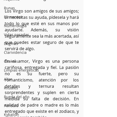
Runas
Los Virgo son amigos de sus amigos; 
Elementos
si necesitas su ayuda, pídesela y hará 
todo lo que esté en sus manos por 
Numerología
ayudarte. Además, su visión 
Vidas pasadas
seguramente sea la más acertada, así 
que puedes estar seguro de que te 
Dogmas
servirá de algo.
Clarividencia
En el amor, Virgo es una persona 
Chakras
cariñosa, entregada y fiel. La pasión 
Limpias energéticas
no es su fuerte, pero su 
Altar
romanticismo, atención por los 
detalles y ternura resultan 
Rituales
sorprendentes y suplen en cierta 
Rueda del año
medida su falta de decisión. En 
calidad de padre o madre es lo más 
Péndulo
entregado que existe en el zodiaco, y 
Kybalión