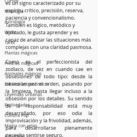
Cursos
es un signo caracterizado por su 
espíritu crítico, precisión, reserva, 
Mitología
paciencia y convencionalismo. 
Astrología
También es lógico, metódico y 
Wicca
aplicado, le gusta aprender y es 
capaz de analizar las situaciones más 
Tarot
complejas con una claridad pasmosa.
Plantas mágicas
Como es el perfeccionista del 
Piedras mágicas
zodíaco, de vez en cuando cae en 
Animales mágicos
obsesiones de todo tipo: desde la 
obsesión por el orden, pasando por 
Eventos astronómicos
la limpieza, hasta llegar incluso a la 
Leyendas urbanas
obsesión por los detalles. Su sentido 
Festividades
de la responsabilidad está muy 
desarrollado, por eso odia la 
Cultura Pop
improvisación y la frivolidad, además, 
Magia con velas
para desarrollarse plenamente 
necesita sentirse seguro.
Alquimia