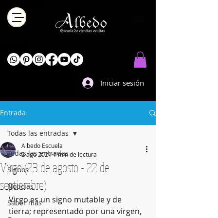
Iniciar sesión
Entrada
Todas las entradas
Albedo Escuela
Todas las entradas
2 ago 2021
1 min de lectura
Virgo (23 de agosto - 22 de
Signos
septiembre)
Noticias
Virgo es un signo mutable y de 
Saber más
tierra; representado por una virgen, 