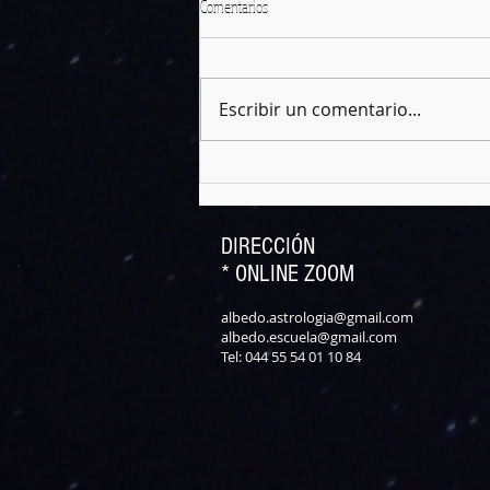
Comentarios
Escribir un comentario...
Amimitl: El "Dardo de Agua" en la
Mitología Mexica
DIRECCIÓN
* ONLINE ZOOM
albedo.astrologia@gmail.com
albedo.escuela@gmail.com
Tel: 044 55 54 01 10 84