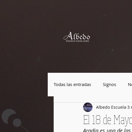
Todas las entradas
Signos
No
Albedo Escuela
3 
Plantas mágicas
Piedras má
El 18 de Mayo
Aradia es una de las
Festividades
Cultura Pop