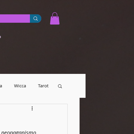
o
a
Wicca
Tarot
yendas urbanas
  neopaganismo. 
Numerología