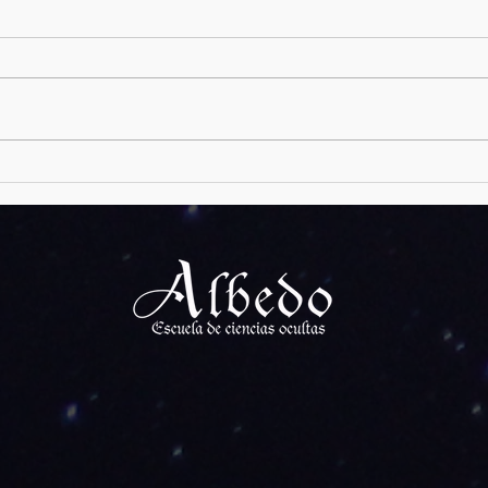
Krampus
Narmer