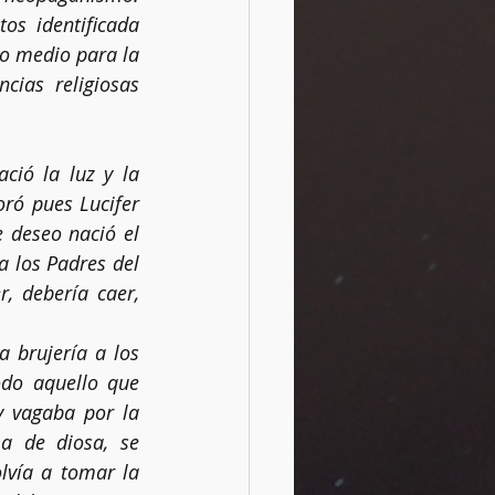
s identificada 
o medio para la 
cias religiosas 
Rituales
ció la luz y la 
ró pues Lucifer 
 deseo nació el 
 los Padres del 
, debería caer, 
brujería a los 
do aquello que 
 vagaba por la 
a de diosa, se 
vía a tomar la 