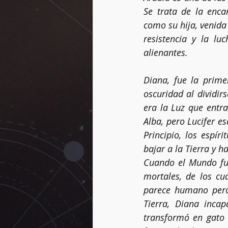
Se trata de la enca
como su hija, venida
resistencia y la luc
Vidas pasadas
Dogmas
alienantes.
Diana, fue la prime
Rueda del año
Péndulo
oscuridad al dividir
era la Luz que entra
Alba, pero Lucifer e
Principio, los espír
bajar a la Tierra y h
Cuando el Mundo fue
mortales, de los cu
parece humano pero 
Tierra, Diana inca
transformó en gato 