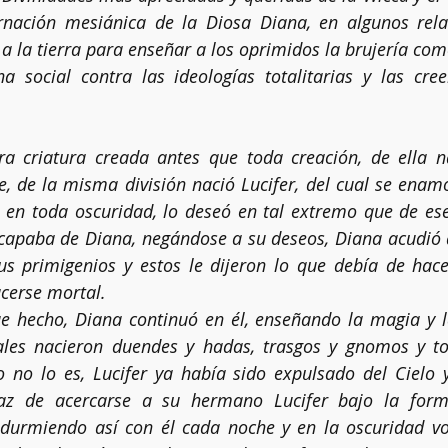
rnación mesiánica de la Diosa Diana, en algunos relato
 a la tierra para enseñar a los oprimidos la brujería com
ha social contra las ideologías totalitarias y las creen
Clarividencia
Chakras
Limpias energéticas
Altar
ra criatura creada antes que toda creación, de ella na
Kybalión
se, de la misma división nació Lucifer, del cual se enamo
 en toda oscuridad, lo deseó en tal extremo que de ese
scapaba de Diana, negándose a su deseos, Diana acudió a
itus primigenios y estos le dijeron lo que debía de hacer
acerse mortal.
 hecho, Diana continuó en él, enseñando la magia y la 
ales nacieron duendes y hadas, trasgos y gnomos y to
no lo es, Lucifer ya había sido expulsado del Cielo y
paz de acercarse a su hermano Lucifer bajo la form
durmiendo así con él cada noche y en la oscuridad vol