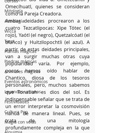
Cursos
Omecíhuatl, quienes se consideran 
Mitología
como la Pareja Creadora.
Ambas deidades procrearon a los 
Astrología
cuatro Tezcatlipocas: Xipe Tótec (el 
Wicca
rojo), Yaótl (el negro), Quetzalcóatl (el 
Tarot
blanco) y Huitzilopochtli (el azul). A 
partir de estas deidades principales, 
Plantas mágicas
van a surgir muchas otras cuya 
Piedras mágicas
popularidad varía. Por ejemplo, 
pocos hemos oído hablar de 
Animales mágicos
Chantico, diosa de los tesoros 
Eventos astronómicos
personales, pero, muchos sabemos 
Leyendas urbanas
que Tonatiuh es dios del sol. Es 
indispensable señalar que se trata de 
Festividades
un error interpretar la cosmovisión 
Cultura Pop
nahua de manera lineal. Pues, se 
trata de una mitología 
Magia con velas
profundamente compleja en la que 
Alquimia