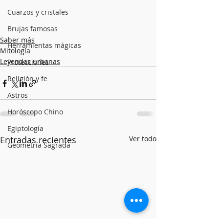
Cuarzos y cristales
Brujas famosas
Saber más
Herramientas mágicas
Mitología
Leyendas urbanas
Protecciones
Religión y fe
Astros
Horóscopo Chino
Egiptología
Entradas recientes
Ver todo
Geometría Sagrada