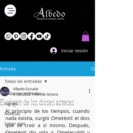
Iniciar sesión
Entrada
Todas las entradas
Albedo Escuela
Todas las entradas
3 feb 2022
1 min de lectura
El origen de los dioses aztecas
Signos
Al principio de los tiempos, cuando 
Noticias
nada existía, surgió Ometéotl: el dios 
Saber más
que se creó a sí mismo. Después, 
Ometéotl dio vida a: Ometecuhtli y 