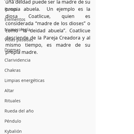
una deidad puede ser la madre de su 
propia abuela.  Un ejemplo es la 
Runas
diosa Coatlicue, quien es 
Elementos
considerada “madre de los dioses” o 
Numerología
como “la deidad abuela”. Coatlicue 
desciende de la Pareja Creadora y al 
Vidas pasadas
mismo tiempo, es madre de su 
Dogmas
propia madre.
Clarividencia
Chakras
Limpias energéticas
Altar
Rituales
Rueda del año
Péndulo
Kybalión