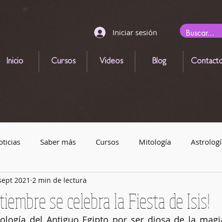
Iniciar sesión
Inicio
Cursos
Videos
Blog
Contact
ticias
Saber más
Cursos
Mitología
Astrologí
sept 2021
2 min de lectura
gicas
Animales mágicos
Eventos astronómicos
Le
iembre se celebra la Fiesta de Isis!
ología del Antiguo Egipto por ser diosa de la magia
Magia con velas
Alquimia
Runas
Elementos