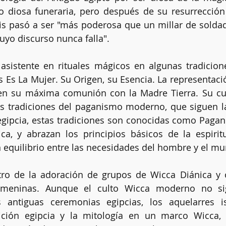
 diosa funeraria, pero después de su resurrección 
sis pasó a ser "más poderosa que un millar de soldado
cuyo discurso nunca falla".
Clarividencia
Chakras
Limpias energéticas
Altar
sistente en rituales mágicos en algunas tradicione
 Es La Mujer. Su Origen, su Esencia. La representaci
Kybalión
en su máxima comunión con la Madre Tierra. Su cul
as tradiciones del paganismo moderno, que siguen la
 egipcia, estas tradiciones son conocidas como Paga
ca, y abrazan los principios básicos de la espiritu
equilibrio entre las necesidades del hombre y el mu
ntro de la adoración de grupos de Wicca Diánica y o
femeninas. Aunque el culto Wicca moderno no si
s antiguas ceremonias egipcias, los aquelarres i
dición egipcia y la mitología en un marco Wicca, 