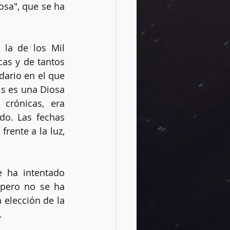
osa", que se ha 
 la de los Mil 
as y de tantos 
ario en el que 
is es una Diosa 
crónicas, era 
do. Las fechas 
ente a la luz, 
 ha intentado 
 pero no se ha 
 elección de la 
.