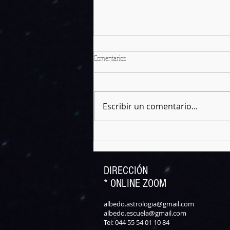
Comentarios
Escribir un comentario...
Amimitl: El "Dardo de Agua" en la
Mitología Mexica
DIRECCIÓN
* ONLINE ZOOM
albedo.astrologia@gmail.com
albedo.escuela@gmail.com
Tel: 044 55 54 01 10 84