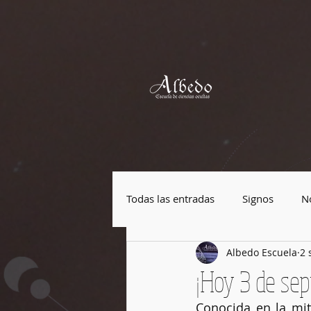
Todas las entradas
Signos
No
Albedo Escuela
2 
Plantas mágicas
Piedras má
¡Hoy 3 de sept
Conocida en la mit
Festividades
Cultura Pop