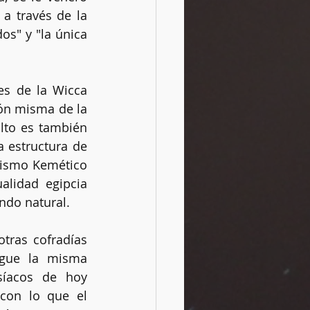
a través de la 
s" y "la única 
Rituales
s de la Wicca 
ón misma de la 
to es también 
 estructura de 
nismo Kemético 
alidad egipcia 
ndo natural.
tras cofradías 
gue la misma 
síacos de hoy 
con lo que el 