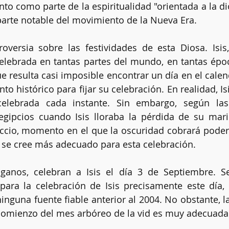
nto como parte de la espiritualidad "orientada a la di
parte notable del movimiento de la Nueva Era.
oversia sobre las festividades de esta Diosa. Isis,
lebrada en tantas partes del mundo, en tantas époc
e resulta casi imposible encontrar un día en el calend
o histórico para fijar su celebración. En realidad, Is
elebrada cada instante. Sin embargo, según las 
egipcios cuando Isis lloraba la pérdida de su mari
cio, momento en el que la oscuridad cobrará poder fr
se cree más adecuado para esta celebración.
anos, celebran a Isis el día 3 de Septiembre. Se
 para la celebración de Isis precisamente este día,
inguna fuente fiable anterior al 2004. No obstante, la
l comienzo del mes arbóreo de la vid es muy adecuada