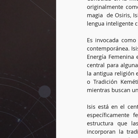
originalmente como
magia  de Osiris, I
lengua inteligente 
Vidas pasadas
Dogmas
Es invocada como a
contemporánea. Isis
Rueda del año
Péndulo
Energía Femenina 
central para algun
la antigua religión
o Tradición Keméti
mientras buscan un 
Isis está en el ce
específicamente 
estructura que la
incorporan la tra