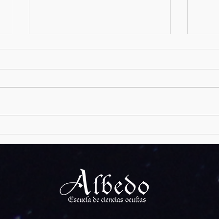
Krampus
Narmer