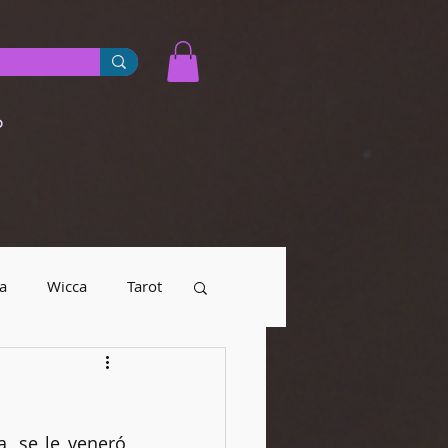
o
a
Wicca
Tarot
yendas urbanas
, se le veneró 
Numerología