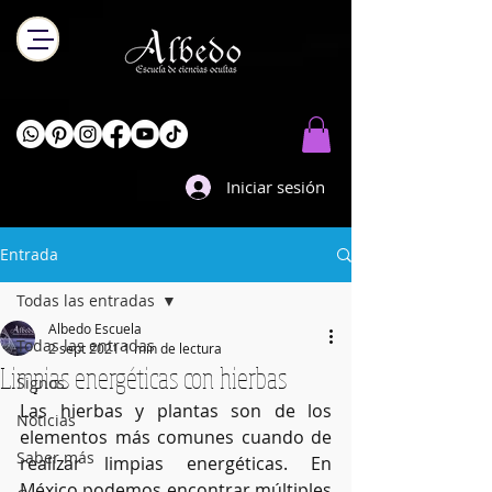
Iniciar sesión
Entrada
Todas las entradas
Albedo Escuela
Todas las entradas
2 sept 2021
1 min de lectura
Limpias energéticas con hierbas
Signos
Las hierbas y plantas son de los 
Noticias
elementos más comunes cuando de 
Saber más
realizar limpias energéticas. En 
México podemos encontrar múltiples 