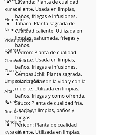
Lavanda: Planta de cualidad 
caliente. Usada en limpias, 
Runas
baños, friegas e infusiones.
Elementos
Tabaco: Planta sagrada de 
Numerología
cualidad caliente. Utilizada en 
limpias, sahumada, friegas y 
Vidas pasadas
baños.
Dogmas
Cedrón: Planta de cualidad 
caliente. Usada en limpias, 
Clarividencia
baños, friegas e infusiones.
Chakras
Cempasúchil: Planta sagrada, 
Limpias energéticas
relacionada con la vida y con la 
muerte. Utilizada en limpias, 
Altar
baños, friegas y como ofrenda.
Rituales
Sauco: Planta de cualidad fría. 
Usada en limpias, baños y 
Rueda del año
friegas.
Péndulo
Pericón: Planta de cualidad 
caliente. Utilizada en limpias, 
Kybalión