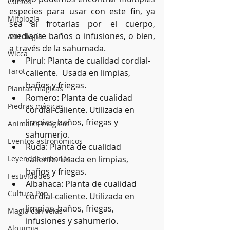
Cursos
especies para usar con este fin, ya 
Mitología
sea al frotarlas por el cuerpo, 
mediante baños o infusiones, o bien, 
Astrología
a través de la sahumada.
Wicca
Pirul: Planta de cualidad cordial-
Tarot
caliente.  Usada en limpias, 
baños y friegas.
Plantas mágicas
Romero: Planta de cualidad 
Piedras mágicas
cordial-caliente. Utilizada en 
limpias, baños, friegas y 
Animales mágicos
sahumerio.
Eventos astronómicos
Ruda: Planta de cualidad 
Leyendas urbanas
caliente. Usada en limpias, 
baños y friegas.
Festividades
Albahaca: Planta de cualidad 
Cultura Pop
cordial-caliente. Utilizada en 
limpias, baños, friegas, 
Magia con velas
infusiones y sahumerio.
Alquimia