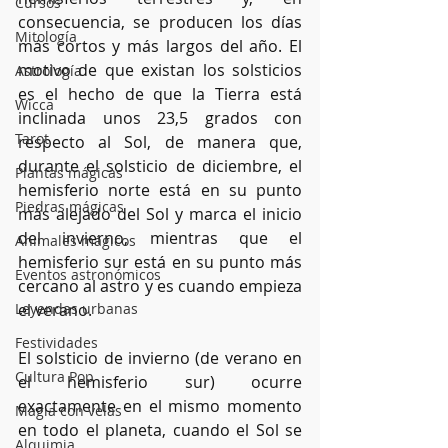
Cursos
consecuencia, se producen los días 
Mitología
más cortos y más largos del año. El 
motivo de que existan los solsticios 
Astrología
es el hecho de que la Tierra está 
Wicca
inclinada unos 23,5 grados con 
Tarot
respecto al Sol, de manera que, 
durante el solsticio de diciembre, el 
Plantas mágicas
hemisferio norte está en su punto 
Piedras mágicas
más alejado del Sol y marca el inicio 
del invierno, mientras que el 
Animales mágicos
hemisferio sur está en su punto más 
Eventos astronómicos
cercano al astro y es cuando empieza 
Leyendas urbanas
el verano. 
Festividades
El solsticio de invierno (de verano en 
Cultura Pop
el hemisferio sur) ocurre 
exactamente en el mismo momento 
Magia con velas
en todo el planeta, cuando el Sol se 
Alquimia