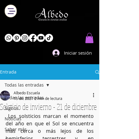
Iniciar sesión
Entrada
Todas las entradas
Albedo Escuela
Todas las entradas
15 dic 2021
2 min de lectura
Solsticio de invierno - 21 de diciembre
Signos
 Los solsticios marcan el momento 
Noticias
del año en que el Sol se encuentra 
Saber más
más cerca o más lejos de los 
hemisferios terrestres y, en 