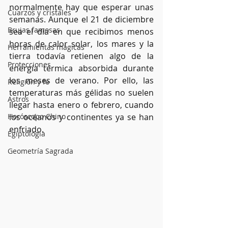
normalmente hay que esperar unas 
Cuarzos y cristales
semanas. Aunque el 21 de diciembre 
Brujas famosas
sea el día en que recibimos menos 
horas de calor solar, los mares y la 
Herramientas mágicas
tierra todavía retienen algo de la 
Protecciones
energía térmica absorbida durante 
los meses de verano. Por ello, las 
Religión y fe
temperaturas más gélidas no suelen 
Astros
llegar hasta enero o febrero, cuando 
Horóscopo Chino
los océanos y continentes ya se han 
enfriado.
Egiptología
Geometría Sagrada