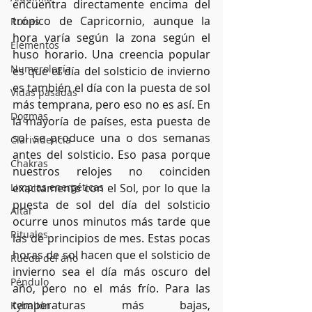
encuentra directamente encima del 
trópico de Capricornio, aunque la 
Runas
hora varía según la zona según el 
Elementos
huso horario. Una creencia popular 
Numerología
es que el día del solsticio de invierno 
es también el día con la puesta de sol 
Vidas pasadas
más temprana, pero eso no es así. En 
Dogmas
la mayoría de países, esta puesta de 
sol se produce una o dos semanas 
Clarividencia
antes del solsticio. Eso pasa porque 
Chakras
nuestros relojes no coinciden 
Limpias energéticas
exactamente con el Sol, por lo que la 
puesta de sol del día del solsticio 
Altar
ocurre unos minutos más tarde que 
Rituales
las de principios de mes. Estas pocas 
horas de sol hacen que el solsticio de 
Rueda del año
invierno sea el día más oscuro del 
Péndulo
año, pero no el más frío. Para las 
temperaturas más bajas, 
Kybalión