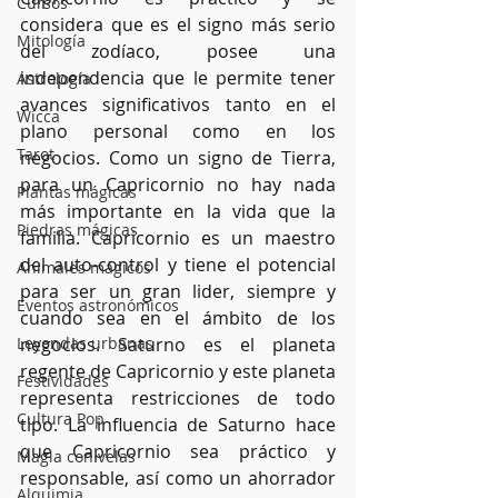
Cursos
considera que es el signo más serio 
Mitología
del zodíaco, posee una 
independencia que le permite tener 
Astrología
avances significativos tanto en el 
Wicca
plano personal como en los 
Tarot
negocios. Como un signo de Tierra, 
para un Capricornio no hay nada 
Plantas mágicas
más importante en la vida que la 
Piedras mágicas
familia. Capricornio es un maestro 
del auto-control y tiene el potencial 
Animales mágicos
para ser un gran lider, siempre y 
Eventos astronómicos
cuando sea en el ámbito de los 
Leyendas urbanas
negocios. Saturno es el planeta 
regente de Capricornio y este planeta 
Festividades
representa restricciones de todo 
Cultura Pop
tipo. La influencia de Saturno hace 
que Capricornio sea práctico y 
Magia con velas
responsable, así como un ahorrador 
Alquimia