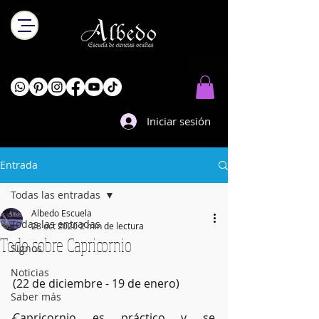
Iniciar sesión
Entrada
Todas las entradas
Albedo Escuela
Todas las entradas
28 oct 2020
2 min de lectura
Todo sobre Capricornio
Signos
Noticias
(22 de diciembre - 19 de enero)
Saber más
Capricornio es práctico y se 