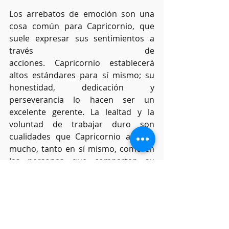
Los arrebatos de emoción son una 
cosa común para Capricornio, que 
suele expresar sus sentimientos a 
través de 
acciones. Capricornio establecerá 
altos estándares para sí mismo; su 
honestidad, dedicación y 
perseverancia lo hacen ser un 
excelente gerente. La lealtad y la 
voluntad de trabajar duro son 
cualidades que Capricornio aprecia 
mucho, tanto en sí mismo, como en 
las personas que comparten su 
entorno. Capricornio está dotado de 
una mente vivaz y de niveles 
impresionantes de concentración. 
Puestos de trabajo en gestión, 
finanzas, educación y bienes raíces 