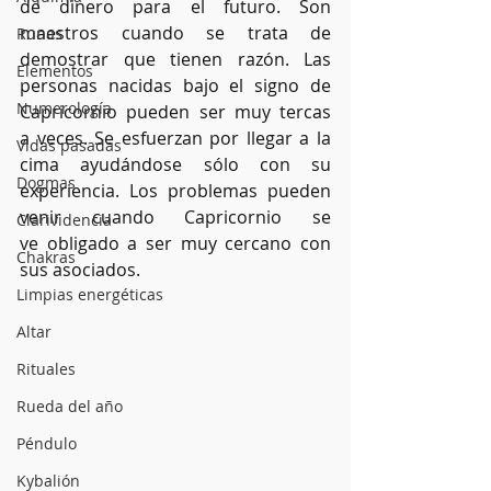
de dinero para el futuro. Son 
maestros cuando se trata de 
Runas
demostrar que tienen razón. Las 
Elementos
personas nacidas bajo el signo de 
Numerología
Capricornio pueden ser muy tercas 
a veces. Se esfuerzan por llegar a la 
Vidas pasadas
cima ayudándose sólo con su 
Dogmas
experiencia. Los problemas pueden 
venir cuando Capricornio se 
Clarividencia
ve obligado a ser muy cercano con 
Chakras
sus asociados.
Limpias energéticas
Altar
Rituales
Rueda del año
Péndulo
Kybalión